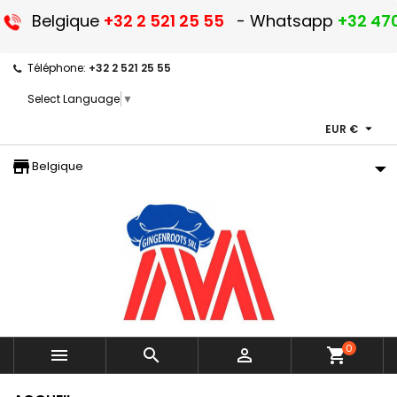
Belgique
+32 2 521 25 55
- Whatsapp
+32 470
Téléphone:
+32 2 521 25 55
Select Language
▼

EUR €
storefront
Belgique
0



shopping_cart