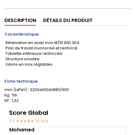
DESCRIPTION
DÉTAILS DU PRODUIT
Caractéristique
Réalisation en acier inox 18/10 AISI 304.
Plan de travail insonorisé et renforcé.
Tablette inférieure renforcée
Structure soudée
Vérins en inox réglables
Fiche technique
mm (LxPxH) : 2200x600xh880/900
kg : 56
M³ : 1,32
Score Global
4.5 ★★★★★
30
avis
Mohamed