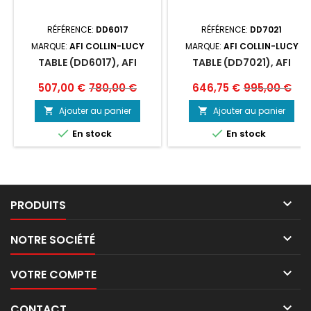
RÉFÉRENCE:
DD6017
RÉFÉRENCE:
DD7021
MARQUE:
AFI COLLIN-LUCY
MARQUE:
AFI COLLIN-LUCY
TABLE (DD6017), AFI
TABLE (DD7021), AFI
Prix
Prix
Prix
Prix
507,00 €
780,00 €
646,75 €
995,00 €
de
de
Ajouter au panier
Ajouter au panier


base
base


En stock
En stock

PRODUITS

NOTRE SOCIÉTÉ

VOTRE COMPTE

CONTACT