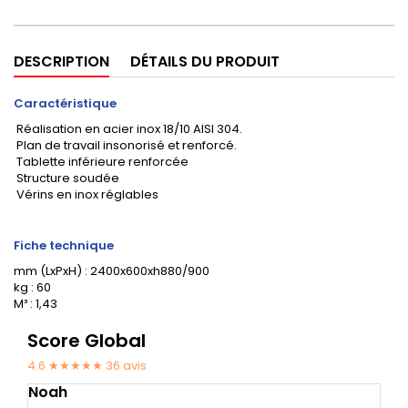
DESCRIPTION
DÉTAILS DU PRODUIT
Caractéristique
Réalisation en acier inox 18/10 AISI 304.
Plan de travail insonorisé et renforcé.
Tablette inférieure renforcée
Structure soudée
Vérins en inox réglables
Fiche technique
mm (LxPxH) : 2400x600xh880/900
kg : 60
M³ : 1,43
Score Global
4.6 ★★★★★
36
avis
Noah