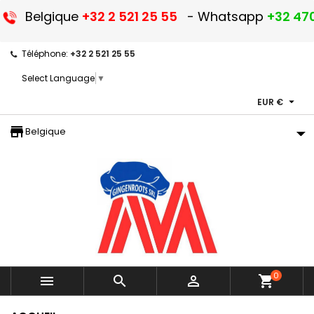
Belgique
+32 2 521 25 55
- Whatsapp
+32 470
Téléphone:
+32 2 521 25 55
Select Language
▼

EUR €
storefront
Belgique
0



shopping_cart