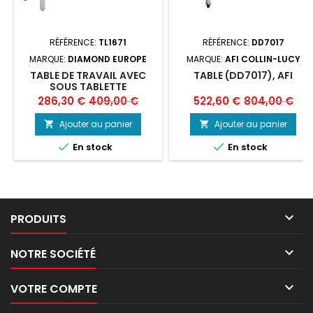
RÉFÉRENCE:
TL1671
RÉFÉRENCE:
DD7017
MARQUE:
DIAMOND EUROPE
MARQUE:
AFI COLLIN-LUCY
TABLE DE TRAVAIL AVEC
TABLE (DD7017), AFI
SOUS TABLETTE
Prix
Prix
Prix
Prix
286,30 €
409,00 €
522,60 €
804,00 €
de
de
Ajouter au panier
Ajouter au panier


base
base


En stock
En stock

PRODUITS

NOTRE SOCIÉTÉ

VOTRE COMPTE