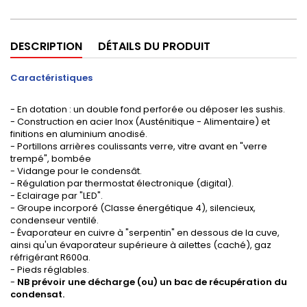
DESCRIPTION
DÉTAILS DU PRODUIT
Caractéristiques
- En dotation : un double fond perforée ou déposer les sushis.
- Construction en acier Inox (Austénitique - Alimentaire) et
finitions en aluminium anodisé.
- Portillons arrières coulissants verre, vitre avant en "verre
trempé", bombée
- Vidange pour le condensât.
- Régulation par thermostat électronique (digital).
- Eclairage par "LED".
- Groupe incorporé (Classe énergétique 4), silencieux,
condenseur ventilé.
- Évaporateur en cuivre à "serpentin" en dessous de la cuve,
ainsi qu'un évaporateur supérieure à ailettes (caché), gaz
réfrigérant R600a.
- Pieds réglables.
-
NB prévoir une décharge (ou) un bac de récupération du
condensat.