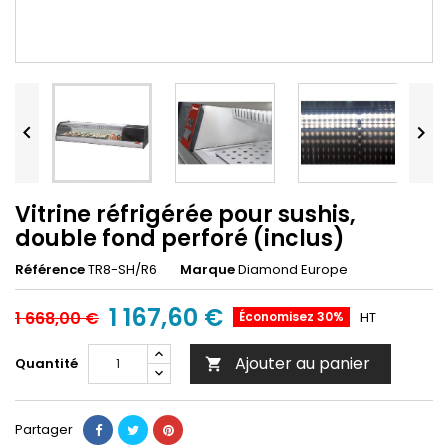


Vitrine réfrigérée pour sushis,
double fond perforé (inclus)
Référence
TR8-SH/R6
Marque
Diamond Europe
1 167,60 €
1 668,00 €
Économisez 30%
HT
Ajouter au panier
Quantité

Partager