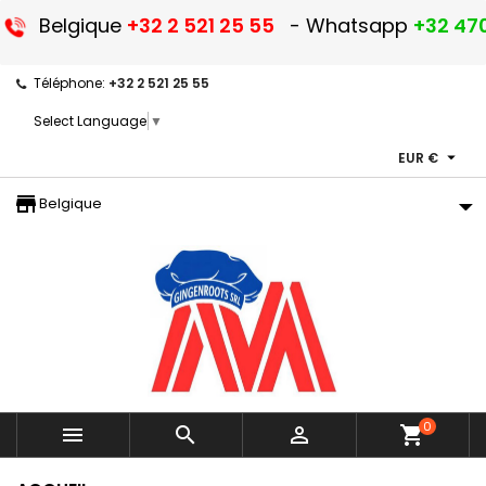
Belgique
+32 2 521 25 55
- Whatsapp
+32 470
Téléphone:
+32 2 521 25 55
Select Language
▼

EUR €
storefront
Belgique
0



shopping_cart