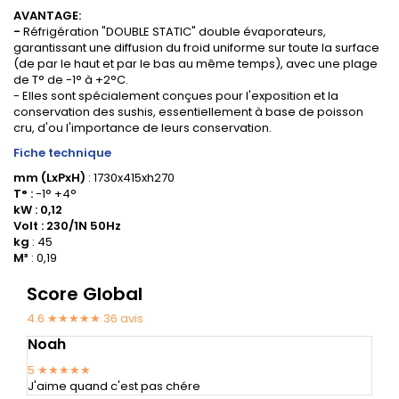
AVANTAGE:
-
Réfrigération "DOUBLE STATIC" double évaporateurs,
garantissant une diffusion du froid uniforme sur toute la surface
(de par le haut et par le bas au même temps), avec une plage
de T° de -1° à +2°C.
- Elles sont spécialement conçues pour l'exposition et la
conservation des sushis, essentiellement à base de poisson
cru, d'ou l'importance de leurs conservation.
Fiche technique
mm (LxPxH)
: 1730x415xh270
T° :
-1° +4°
kW : 0,12
Volt : 230/1N 50Hz
kg
: 45
M³
: 0,19
Score Global
4.6 ★★★★★
36
avis
Noah
5
★★★★★
J'aime quand c'est pas chére