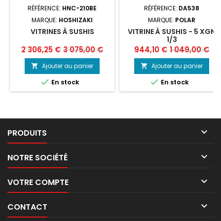
RÉFÉRENCE:
HNC-210BE
RÉFÉRENCE:
DA538
MARQUE:
HOSHIZAKI
MARQUE:
POLAR
VITRINES À SUSHIS
VITRINE À SUSHIS - 5 XGN
1/3
Prix
Prix
Prix
Prix
2 306,25 €
3 075,00 €
944,10 €
1 049,00 €
de
de
Ajouter au panier
Ajouter au panier


base
base


En stock
En stock

PRODUITS

NOTRE SOCIÉTÉ

VOTRE COMPTE

CONTACT