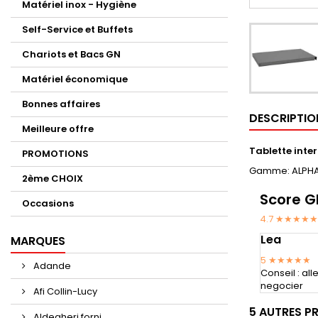
Matériel inox - Hygiène
Self-Service et Buffets
Chariots et Bacs GN
Matériel économique
Bonnes affaires
DESCRIPTIO
Meilleure offre
Tablette inte
PROMOTIONS
Gamme: ALPHA
2ème CHOIX
Score G
Occasions
4.7 ★★★★★
Lea
MARQUES
5
★★★★★
Adande
Conseil : al
negocier
Afi Collin-Lucy
5 AUTRES P
Aldegheri forni