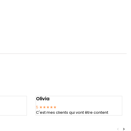
Olivia
5
★★★★★
C'est mes clients qui vont être content
<
>