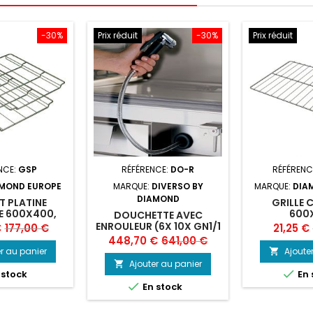
-30%
Prix réduit
-30%
Prix réduit
NCE:
GSP
RÉFÉRENCE:
DO-R
RÉFÉRENC
MOND EUROPE
MARQUE:
DIVERSO BY
MARQUE:
DIA
DIAMOND
 PLATINE
GRILLE 
E 600X400,
600
DOUCHETTE AVEC
 1/1 - 20X GN
ENROULEUR (6X 10X GN1/1
Prix
Prix
€
177,00 €
21,25 €
2/1
- 10X GN2/1)
Prix
Prix
448,70 €
641,00 €
de
r au panier
Ajoute

de
base
Ajouter au panier


 stock
En 
base

En stock