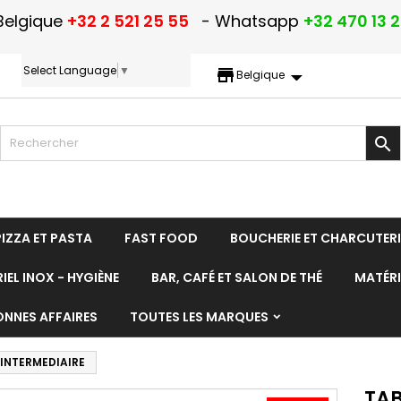
Belgique
+32 2 521 25 55
- Whatsapp
+32 470 13 
Select Language
▼
storefront
Belgique

PIZZA ET PASTA
FAST FOOD
BOUCHERIE ET CHARCUTERI
IEL INOX - HYGIÈNE
BAR, CAFÉ ET SALON DE THÉ
MATÉRI
ONNES AFFAIRES
TOUTES LES MARQUES
 INTERMEDIAIRE
TAB