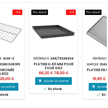
-15%
Prix réduit
-15%
Prix réduit
E:
GL6F-Z
RÉFÉRENCE:
A65/T53X53X4
RÉFÉRENCE
PLATINE H.40 MM POUR
MOND EUROPE
MARQUE:
DIAM
FOUR GAZ
CHROMÉE
PLATINE EN 
Prix
Prix
66,30 €
78,00 €
X400
Prix
Prix
P
25,00 €
16,80 €
de
Ajouter au panier

de
base
r au panier
Ajouter


En stock
base

stock
En 