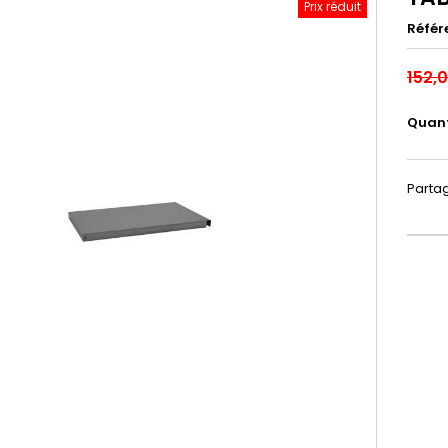
Prix réduit
Référ
152,
Quant
Parta