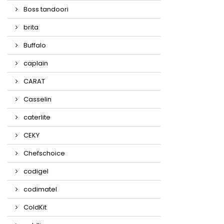
Boss tandoori
brita
Buffalo
caplain
CARAT
Casselin
caterlite
CEKY
Chefschoice
codigel
codimatel
ColdKit