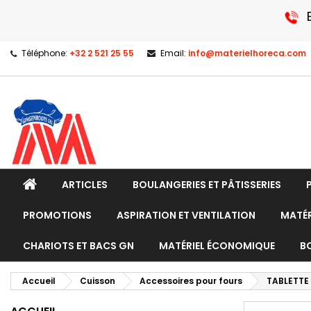
Téléphone:
+32 2 521 25 55
Email:
info@materielhoreca.com
ARTICLES
BOULANGERIES ET PÂTISSERIES
PROMOTIONS
ASPIRATION ET VENTILATION
MATÉR
CHARIOTS ET BACS GN
MATÉRIEL ÉCONOMIQUE
B
Accueil
Cuisson
Accessoires pour fours
TABLETTE