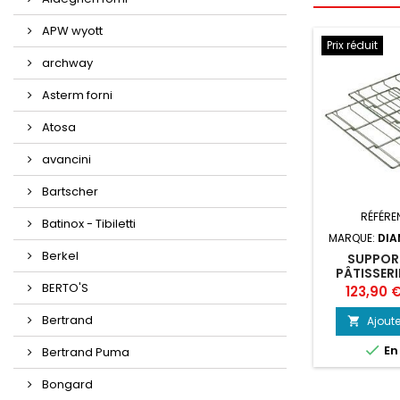
APW wyott
Prix réduit
archway
Asterm forni
Atosa
avancini
Bartscher
RÉFÉRE
Batinox - Tibiletti
MARQUE:
DIA
Berkel
SUPPORT
PÂTISSERI
FOUR 10X GN
BERTO'S
Prix
123,90 
Bertrand
Ajoute


En
Bertrand Puma
Bongard