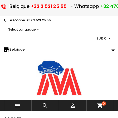
Belgique
+32 2 521 25 55
- Whatsapp
+32 470
Téléphone:
+32 2 521 25 55
Select Language
▼

EUR €
storefront
Belgique
0



shopping_cart