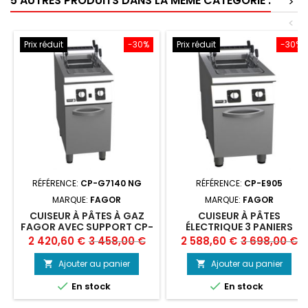
5 AUTRES PRODUITS DANS LA MÊME CATÉGORIE :
>
<
Prix réduit
-30%
Prix réduit
-30%
RÉFÉRENCE:
CP-G7140 NG
RÉFÉRENCE:
CP-E905
MARQUE:
FAGOR
MARQUE:
FAGOR
CUISEUR À PÂTES À GAZ
CUISEUR À PÂTES
FAGOR AVEC SUPPORT CP-
ÉLECTRIQUE 3 PANIERS
G7140
FAGOR
Prix
Prix
Prix
Prix
2 420,60 €
3 458,00 €
2 588,60 €
3 698,00 €
de
de
Ajouter au panier
Ajouter au panier


base
base


En stock
En stock