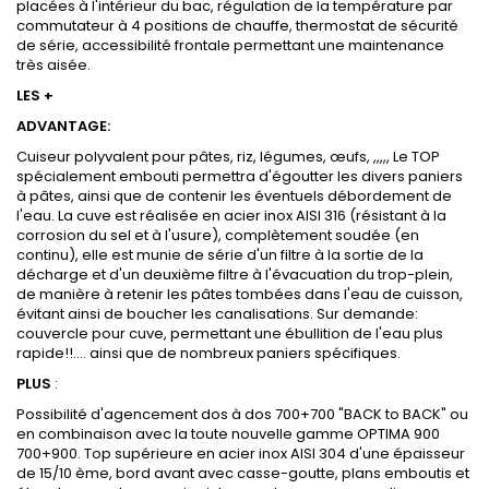
placées à l'intérieur du bac, régulation de la température par
commutateur à 4 positions de chauffe, thermostat de sécurité
de série, accessibilité frontale permettant une maintenance
très aisée.
LES +
ADVANTAGE:
Cuiseur polyvalent pour pâtes, riz, légumes, œufs, ,,,,, Le TOP
spécialement embouti permettra d'égoutter les divers paniers
à pâtes, ainsi que de contenir les éventuels débordement de
l'eau. La cuve est réalisée en acier inox AISI 316 (résistant à la
corrosion du sel et à l'usure), complètement soudée (en
continu), elle est munie de série d'un filtre à la sortie de la
décharge et d'un deuxième filtre à l'évacuation du trop-plein,
de manière à retenir les pâtes tombées dans l'eau de cuisson,
évitant ainsi de boucher les canalisations. Sur demande:
couvercle pour cuve, permettant une ébullition de l'eau plus
rapide!!.... ainsi que de nombreux paniers spécifiques.
PLUS
:
Possibilité d'agencement dos à dos 700+700 "BACK to BACK" ou
en combinaison avec la toute nouvelle gamme OPTIMA 900
700+900. Top supérieure en acier inox AISI 304 d'une épaisseur
de 15/10 ème, bord avant avec casse-goutte, plans emboutis et