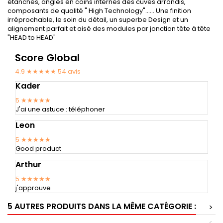
étanches, angles en coins internes des cuves arrondis,
composants de qualité " High Technology"...... Une finition
irréprochable, le soin du détail, un superbe Design et un
alignement parfait et aisé des modules par jonction tête à tête
"HEAD to HEAD"
Score Global
4.9 ★★★★★
54
avis
Kader
5
★★★★★
J'ai une astuce : téléphoner
Leon
5
★★★★★
Good product
Arthur
5
★★★★★
j'approuve
5 AUTRES PRODUITS DANS LA MÊME CATÉGORIE :
>
<