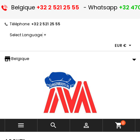
Belgique
+32 2 521 25 55
- Whatsapp
+32 470
Téléphone:
+32 2 521 25 55
Select Language
▼

EUR €
storefront
Belgique
0



shopping_cart