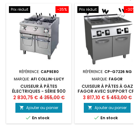
Prix réduit
-35%
Prix réduit
-30%
RÉFÉRENCE:
CAP9E80
RÉFÉRENCE:
CP-G7226 NG
MARQUE:
AFI COLLIN-LUCY
MARQUE:
FAGOR
CUISEUR À PÂTES
CUISEUR À PÂTES À GAZ
ÉLECTRIQUES - SÉRIE 900
FAGOR AVEC SUPPORT CP-
(CAP9E80), AFI
G7226
Prix
Prix
Prix
Prix
2 830,75 €
4 355,00 €
3 817,10 €
5 453,00 €
de
de
Ajouter au panier
Ajouter au panier


base
base


En stock
En stock