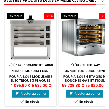
5 AUTRES PRODUITS DANS LA MÊME CATÉGORIE :
>
<
Prix réduit
-26%
Prix réduit
-21%
RÉFÉRENCE:
DOMINO 3T-4060
RÉFÉRENCE:
LFK-442
MARQUE:
MONDIAL FORNI
MARQUE:
LOGIUDICE FORNI
FOUR À SOLE MODULAIRE
FOUR À SOLE 4 ÉTAGES 16
ÉLECTRIQUE 3 PLAQUES
BOUCHES GAZ ET FIOUL
400X600 DOMINO
KAPPA LOGIUDICE FORNI
Prix
Prix
Prix
Prix
4 095,90 €
5 535,00 €
59 739,80 €
75 620,00 €
MONDIAL FORNI
de
de
Ajouter au panier
Ajouter au panier


base
base


En stock
En stock