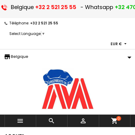
Belgique
+32 2 521 25 55
- Whatsapp
+32 470
Téléphone:
+32 2 521 25 55
Select Language
▼

EUR €
storefront
Belgique
0



shopping_cart