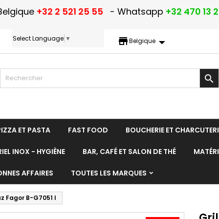
Belgique
+32 2 521 25 55
- Whatsapp
+32 470 13 
Select Language
▼
storefront
Belgique

PIZZA ET PASTA
FAST FOOD
BOUCHERIE ET CHARCUTERI
IEL INOX - HYGIÈNE
BAR, CAFÉ ET SALON DE THÉ
MATÉRI
ONNES AFFAIRES
TOUTES LES MARQUES
az Fagor B-G7051 I
Gri