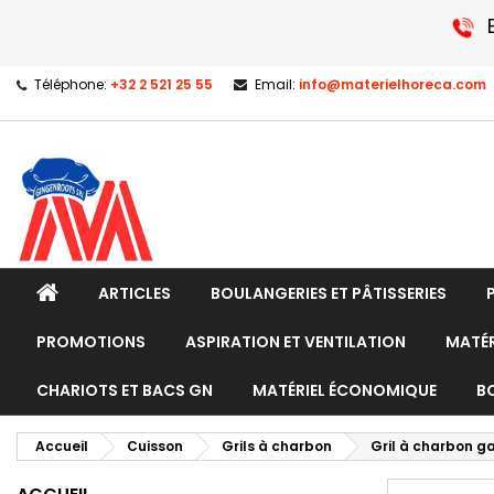
Téléphone:
+32 2 521 25 55
Email:
info@materielhoreca.com
ARTICLES
BOULANGERIES ET PÂTISSERIES
PROMOTIONS
ASPIRATION ET VENTILATION
MATÉR
CHARIOTS ET BACS GN
MATÉRIEL ÉCONOMIQUE
B
Accueil
Cuisson
Grils à charbon
Gril à charbon g