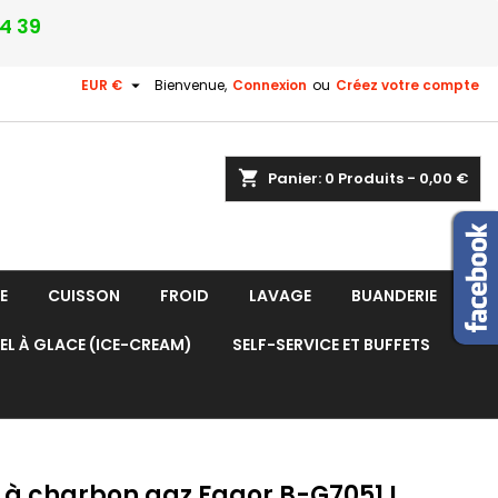
24 39

EUR €
Bienvenue,
Connexion
ou
Créez votre compte
shopping_cart
Panier:
0
Produits - 0,00 €
E
CUISSON
FROID
LAVAGE
BUANDERIE
EL À GLACE (ICE-CREAM)
SELF-SERVICE ET BUFFETS
l à charbon gaz Fagor B-G7051 I