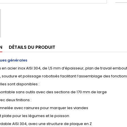
N
DÉTAILS DU PRODUIT
ues générales
 en acier inox AISI 304, de 1,5 mm d’épaisseur, plan de travail embout
soudure et polissage robotisés facilitant l’assemblage des fonctions,
lles sont disponibles :
montable sans outils avec des sections de 170 mm de large
ec deux finitions :
cannelée avec rainures pour marquer les viandes
t plate pour les légumes et le poisson
xydable AISI 304, avec une structure de plaque en Z