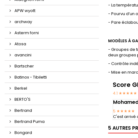
- La températu
APW wyott
- Pourvu d’un o
archway
- Pare éclabou
Asterm forni
MODÈLES À GA
Atosa
- Groupes de t
avancini
deux groupes 
- Contrôle in
Bartscher
- Mise en marc
Batinox - Tibiletti
Score G
Berkel
4.1 ★★★★★
BERTO'S
Mohame
Bertrand
5
★★★★★
C'est arriv
Bertrand Puma
5 AUTRES P
Bongard