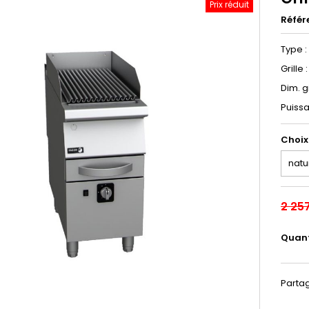
Prix réduit
Référ
Type :
Grille 
Dim. g
Puissa
Choix
2 25
Quant
Parta