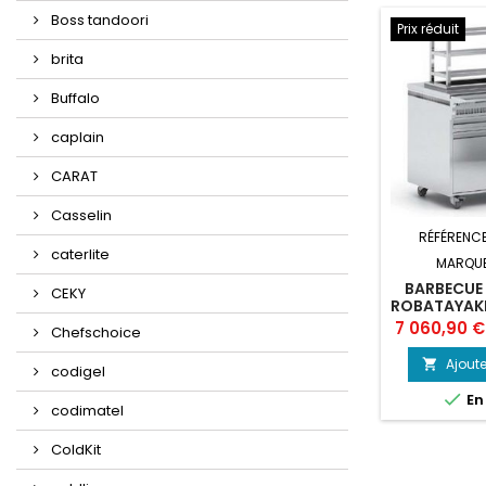
Boss tandoori
Prix réduit
brita
Buffalo
caplain
CARAT
Casselin
RÉFÉRENC
caterlite
MARQU
BARBECUE
CEKY
ROBATAYAKI
1
Prix
7 060,90 €
Chefschoice
Ajoute

codigel

En
codimatel
ColdKit