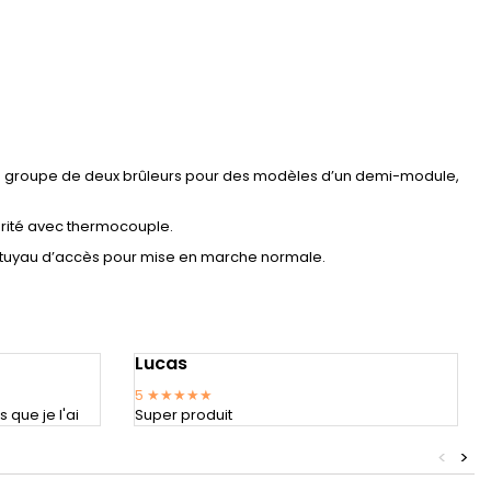
t (un groupe de deux brûleurs pour des modèles d’un demi-module,
rité avec thermocouple.
’un tuyau d’accès pour mise en marche normale.
Lucas
5
★★★★★
que je l'ai
Super produit
<
>