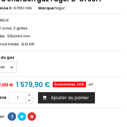
ence
B-G7051 I NG
Marque
fagor
 INOX
: 1 zone, 2 grilles
ille : 515x344 mm
nce totale : 8,10 kW
 du gaz
1 579,90 €
7,00 €
Économisez 30%
HT
Ajouter au panier
ité

ger