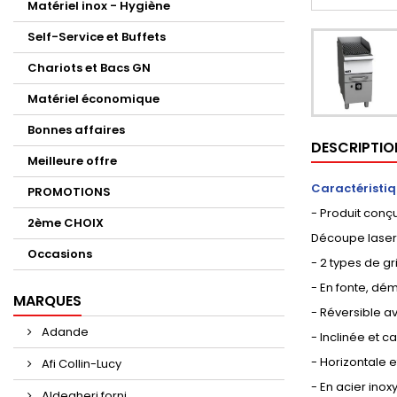
Matériel inox - Hygiène
Self-Service et Buffets
Chariots et Bacs GN
Matériel économique
Bonnes affaires
DESCRIPTIO
Meilleure offre
Caractéristiq
PROMOTIONS
- Produit conçu
2ème CHOIX
Découpe laser, 
Occasions
- 2 types de gri
- En fonte, dé
MARQUES
- Réversible av
Adande
- Inclinée et 
- Horizontale e
Afi Collin-Lucy
- En acier ino
Aldegheri forni