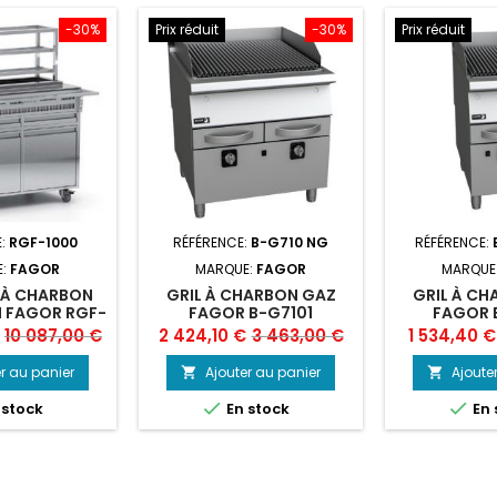
-30%
Prix réduit
-30%
Prix réduit
E:
RGF-1000
RÉFÉRENCE:
B-G710 NG
RÉFÉRENCE:
E:
FAGOR
MARQUE:
FAGOR
MARQUE
 À CHARBON
GRIL À CHARBON GAZ
GRIL À CH
 FAGOR RGF-
FAGOR B-G7101
FAGOR 
000
Prix
Prix
Prix
Prix
10 087,00 €
2 424,10 €
3 463,00 €
1 534,40 €
de
de
r au panier
Ajouter au panier
Ajoute


base
base


 stock
En stock
En 