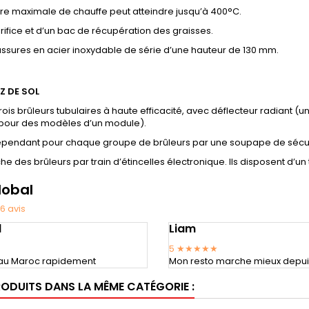
re maximale de chauffe peut atteindre jusqu’à 400°C.
rifice et d’un bac de récupération des graisses.
ssures en acier inoxydable de série d’une hauteur de 130 mm.
Z DE SOL
rois brûleurs tubulaires à haute efficacité, avec déflecteur radian
pour des modèles d’un module).
dépendant pour chaque groupe de brûleurs par une soupape de sécu
he des brûleurs par train d’étincelles électronique. Ils disposent d
lobal
6
avis
d
Liam
5
★★★★★
é au Maroc rapidement
Mon resto marche mieux depuis 
RODUITS DANS LA MÊME CATÉGORIE :