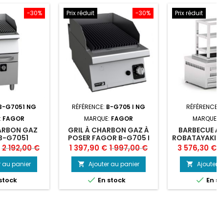
-30%
Prix réduit
-30%
Prix réduit
B-G7051 NG
RÉFÉRENCE:
B-G705 I NG
RÉFÉRENCE
:
FAGOR
MARQUE:
FAGOR
MARQUE
ARBON GAZ
GRIL À CHARBON GAZ À
BARBECUE 
B-G7051
POSER FAGOR B-G705 I
ROBATAYAKI
0
Prix
Prix
Prix
Prix
2 192,00 €
1 397,90 €
1 997,00 €
3 576,30 €
de
de
r au panier
Ajouter au panier
Ajouter


base
base


stock
En stock
En 