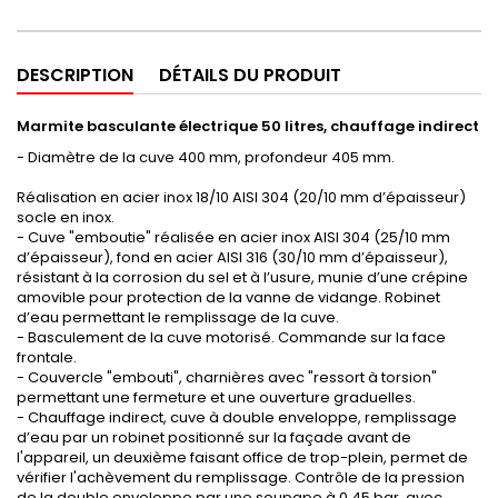
DESCRIPTION
DÉTAILS DU PRODUIT
Marmite basculante électrique 50 litres, chauffage indirect
- Diamètre de la cuve 400 mm, profondeur 405 mm.
Réalisation en acier inox 18/10 AISI 304 (20/10 mm d’épaisseur)
socle en inox.
- Cuve "emboutie" réalisée en acier inox AISI 304 (25/10 mm
d’épaisseur), fond en acier AISI 316 (30/10 mm d’épaisseur),
résistant à la corrosion du sel et à l’usure, munie d’une crépine
amovible pour protection de la vanne de vidange. Robinet
d’eau permettant le remplissage de la cuve.
- Basculement de la cuve motorisé. Commande sur la face
frontale.
- Couvercle "embouti", charnières avec "ressort à torsion"
permettant une fermeture et une ouverture graduelles.
- Chauffage indirect, cuve à double enveloppe, remplissage
d’eau par un robinet positionné sur la façade avant de
l'appareil, un deuxième faisant office de trop-plein, permet de
vérifier l'achèvement du remplissage. Contrôle de la pression
de la double enveloppe par une soupape à 0,45 bar, avec