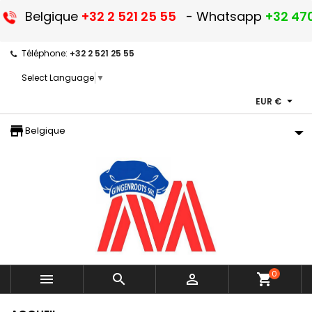
Belgique
+32 2 521 25 55
- Whatsapp
+32 470
Téléphone:
+32 2 521 25 55
Select Language
▼

EUR €
storefront
Belgique
0



shopping_cart