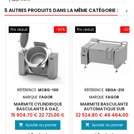
5 AUTRES PRODUITS DANS LA MÊME CATÉGORIE :
>
<
Prix réduit
-30%
Prix réduit
-30%
RÉFÉRENCE:
MCBG-100
RÉFÉRENCE:
SBGA-210
MARQUE:
FAGOR
MARQUE:
FAGOR
MARMITE CYLINDRIQUE
MARMITE BASCULANTE
BASCULANTE À GAZ,
AUTOMATIQUE SUR
CHAUFFAGE DIRECT,
CHÂSSIS À GAZ À
Prix
Prix
Prix
Prix
15 904,70 €
22 721,00 €
32 524,80 €
46 464,00 €
FAGOR MCBG-100
CHAUFFAGE DIRECT, 210
de
de
LITRES
Ajouter au panier
Ajouter au panier


base
base