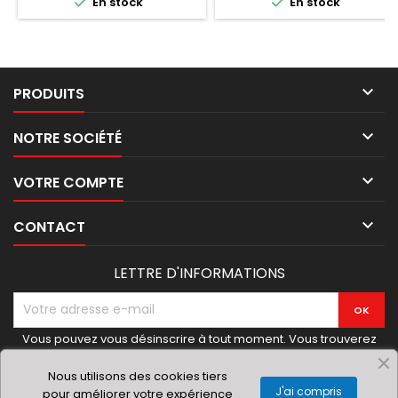


En stock
En stock

PRODUITS

NOTRE SOCIÉTÉ

VOTRE COMPTE

CONTACT
LETTRE D'INFORMATIONS
Vous pouvez vous désinscrire à tout moment. Vous trouverez
pour cela nos informations de contact dans les conditions
d'utilisation du site.
Nous utilisons des cookies tiers
J'ai compris
pour améliorer votre expérience