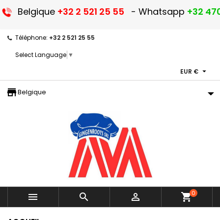
Belgique
+32 2 521 25 55
- Whatsapp
+32 470
Téléphone:
+32 2 521 25 55
Select Language
▼

EUR €
storefront
Belgique
0



shopping_cart