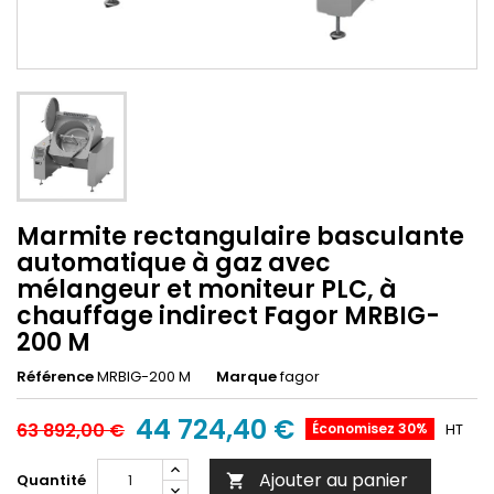
Marmite rectangulaire basculante
automatique à gaz avec
mélangeur et moniteur PLC, à
chauffage indirect Fagor MRBIG-
200 M
Référence
MRBIG-200 M
Marque
fagor
44 724,40 €
63 892,00 €
Économisez 30%
HT
Ajouter au panier
Quantité
