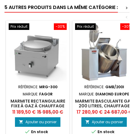
5 AUTRES PRODUITS DANS LA MÊME CATÉGORIE :
>
<
Prix réduit
-30%
Prix réduit
-30%
RÉFÉRENCE:
MRG-300
RÉFÉRENCE:
GMB/200I
MARQUE:
FAGOR
MARQUE:
DIAMOND EUROPE
MARMITE RECTANGULAIRE
MARMITE BASCULANTE GAZ
FIXE À GAZ À CHAUFFAGE
200 LITRES, CHAUFFAGE
DIRECT FAGOR MRG-300
INDIRECT
Prix
Prix
Prix
Prix
11 189,50 €
15 985,00 €
17 280,90 €
24 687,00 €
de
de
Ajouter au panier
Ajouter au panier


base
base


En stock
En stock