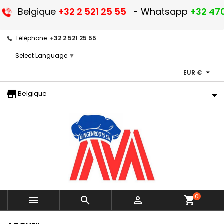
Belgique
+32 2 521 25 55
- Whatsapp
+32 470
Téléphone:
+32 2 521 25 55
Select Language
▼

EUR €
storefront
Belgique
0



shopping_cart