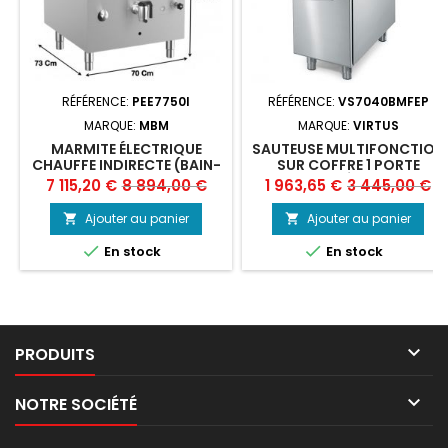
RÉFÉRENCE:
PEE7750I
RÉFÉRENCE:
VS7040BMFEP
MARQUE:
MBM
MARQUE:
VIRTUS
MARMITE ÉLECTRIQUE
SAUTEUSE MULTIFONCTION
CHAUFFE INDIRECTE (BAIN-
SUR COFFRE 1 PORTE
MARIE) - 50 LITRES - MBM
CAPACITÉ 13 LITRES
Prix
Prix
Prix
Prix
7 115,20 €
8 894,00 €
1 963,65 €
3 445,00 €
de
de
Ajouter au panier
Ajouter au panier


base
base


En stock
En stock

PRODUITS

NOTRE SOCIÉTÉ