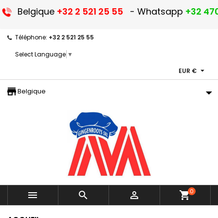
Belgique
+32 2 521 25 55
- Whatsapp
+32 470
Téléphone:
+32 2 521 25 55
Select Language
▼

EUR €
storefront
Belgique
0



shopping_cart