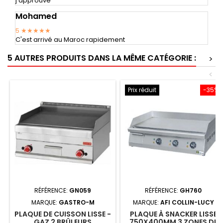
j'approuve
Mohamed
5
★★★★★
C'est arrivé au Maroc rapidement
5 AUTRES PRODUITS DANS LA MÊME CATÉGORIE :
>
<
Prix réduit
-35%
RÉFÉRENCE:
GN059
RÉFÉRENCE:
GH760
MARQUE:
GASTRO-M
MARQUE:
AFI COLLIN-LUCY
PLAQUE DE CUISSON LISSE -
PLAQUE À SNACKER LISSE
GAZ 2 BRÛLEURS
750X400MM 3 ZONES DE