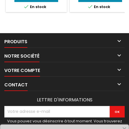
base
base


En stock
En stock

PRODUITS

NOTRE SOCIÉTÉ

VOTRE COMPTE

CONTACT
LETTRE D'INFORMATIONS
Vous pouvez vous désinscrire à tout moment. Vous trouverez
pour cela nos informations de contact dans les conditions