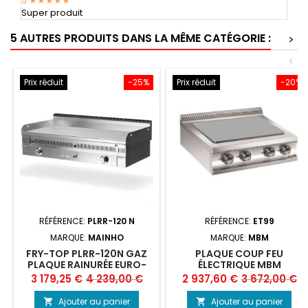
5
★★★★★
Super produit
5 AUTRES PRODUITS DANS LA MÊME CATÉGORIE :
>
<
Prix réduit
-25%
Prix réduit
-20%
RÉFÉRENCE:
PLRR-120 N
RÉFÉRENCE:
ET99
MARQUE:
MAINHO
MARQUE:
MBM
FRY-TOP PLRR-120N GAZ
PLAQUE COUP FEU
PLAQUE RAINURÉE EURO-
ÉLECTRIQUE MBM
SNACK - MAINHO
Prix
Prix
Prix
Prix
3 179,25 €
4 239,00 €
2 937,60 €
3 672,00 €
de
de
Ajouter au panier
Ajouter au panier

