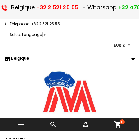
Belgique
+32 2 521 25 55
- Whatsapp
+32 470
Téléphone:
+32 2 521 25 55
Select Language
▼

EUR €
storefront
Belgique
0



shopping_cart