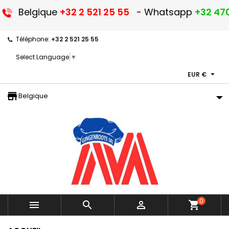
Belgique
+32 2 521 25 55
- Whatsapp
+32 470
Téléphone:
+32 2 521 25 55
Select Language
▼

EUR €
storefront
Belgique
0



shopping_cart