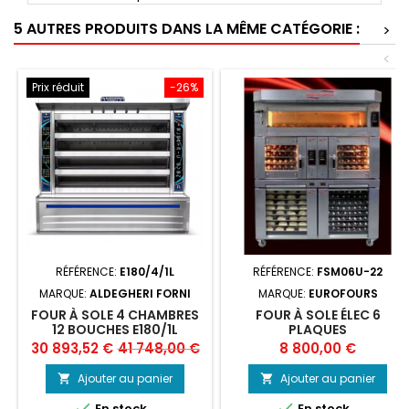
5 AUTRES PRODUITS DANS LA MÊME CATÉGORIE :
>
<
Prix réduit
-26%
RÉFÉRENCE:
E180/4/1L
RÉFÉRENCE:
FSM06U-22
MARQUE:
ALDEGHERI FORNI
MARQUE:
EUROFOURS
FOUR À SOLE 4 CHAMBRES
FOUR À SOLE ÉLEC 6
12 BOUCHES E180/1L
PLAQUES
ALDEGHERI FORNI
400X600/460X660MM
Prix
Prix
Prix
30 893,52 €
41 748,00 €
8 800,00 €
de
Ajouter au panier
Ajouter au panier


base


En stock
En stock