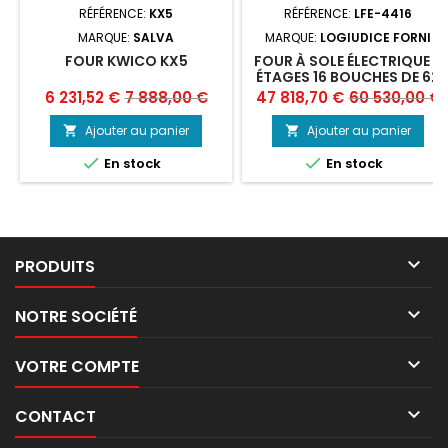
RÉFÉRENCE:
KX5
RÉFÉRENCE:
LFE-4416
MARQUE:
SALVA
MARQUE:
LOGIUDICE FORNI
FOUR KWICO KX5
FOUR À SOLE ÉLECTRIQUE 4
ÉTAGES 16 BOUCHES DE 62
- L248XP165 ENERGY 62
Prix
Prix
Prix
Prix
6 231,52 €
7 888,00 €
47 818,70 €
60 530,00 €
LOGIUDICE FORNI
de
de
Ajouter au panier
Ajouter au panier


base
base


En stock
En stock

PRODUITS

NOTRE SOCIÉTÉ

VOTRE COMPTE

CONTACT