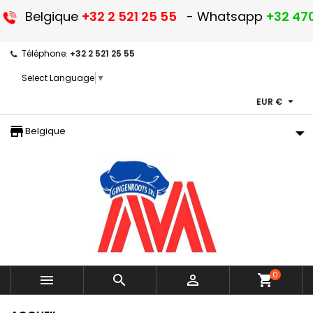
Belgique
+32 2 521 25 55
- Whatsapp
+32 470
Téléphone:
+32 2 521 25 55
Select Language
▼

EUR €
storefront
Belgique
0



shopping_cart