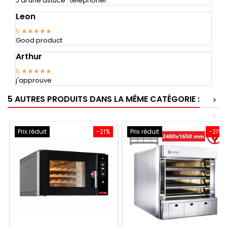
J'ai une astuce : téléphoner
Leon
5
★★★★★
Good product
Arthur
5
★★★★★
j'approuve
5 AUTRES PRODUITS DANS LA MÊME CATÉGORIE :
>
<
Prix réduit
-21%
Prix réduit
-21%