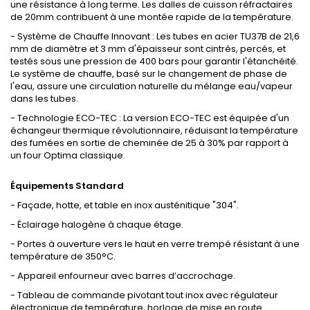
une résistance à long terme. Les dalles de cuisson réfractaires
de 20mm contribuent à une montée rapide de la température.
- Système de Chauffe Innovant : Les tubes en acier TU37B de 21,6
mm de diamètre et 3 mm d'épaisseur sont cintrés, percés, et
testés sous une pression de 400 bars pour garantir l'étanchéité.
Le système de chauffe, basé sur le changement de phase de
l'eau, assure une circulation naturelle du mélange eau/vapeur
dans les tubes.
- Technologie ECO-TEC : La version ECO-TEC est équipée d'un
échangeur thermique révolutionnaire, réduisant la température
des fumées en sortie de cheminée de 25 à 30% par rapport à
un four Optima classique.
Équipements Standard
- Façade, hotte, et table en inox austénitique "304".
- Éclairage halogène à chaque étage.
- Portes à ouverture vers le haut en verre trempé résistant à une
température de 350°C.
- Appareil enfourneur avec barres d’accrochage.
- Tableau de commande pivotant tout inox avec régulateur
électronique de température, horloge de mise en route