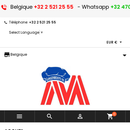
Belgique
+32 2 521 25 55
- Whatsapp
+32 470
Téléphone:
+32 2 521 25 55
Select Language
▼

EUR €
storefront
Belgique
0



shopping_cart