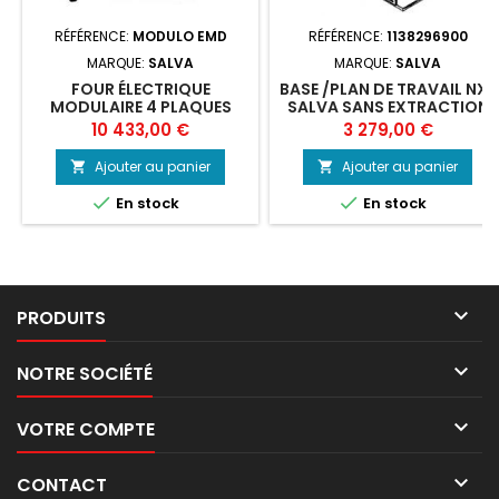
RÉFÉRENCE:
MODULO EMD
RÉFÉRENCE:
1138296900
MARQUE:
SALVA
MARQUE:
SALVA
FOUR ÉLECTRIQUE
BASE /PLAN DE TRAVAIL NXE
MODULAIRE 4 PLAQUES
SALVA SANS EXTRACTION
600X400 SALVA
Prix
Prix
10 433,00 €
3 279,00 €
Ajouter au panier
Ajouter au panier




En stock
En stock

PRODUITS

NOTRE SOCIÉTÉ

VOTRE COMPTE

CONTACT