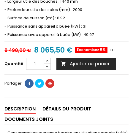
- Largeur utile des bouches : 1440 mm
- Profondeur utile des soles (mm) : 2000
- Surface de cuisson (m²) : 8.92
- Puissance sans appareil à buée (kW) : 31
- Puissance avec appareil à buée (kW) : 40.97
8 065,50 €
8 490,00 €
Économisez 5%
HT
Ajouter au panier
Quantité

Partager
DESCRIPTION
DÉTAILS DU PRODUIT
DOCUMENTS JOINTS
- Consommation moyenne horaire en utilisation normale (kWh)