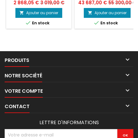
KAPPA LOGIUDICE FORNI
Prix
Prix
Prix
Prix
2 868,05 €
3 019,00 €
43 687,00 €
55 300,00 €
de
de
Ajouter au panier
Ajouter au panier


base
base


En stock
En stock

PRODUITS

NOTRE SOCIÉTÉ

VOTRE COMPTE

CONTACT
LETTRE D'INFORMATIONS