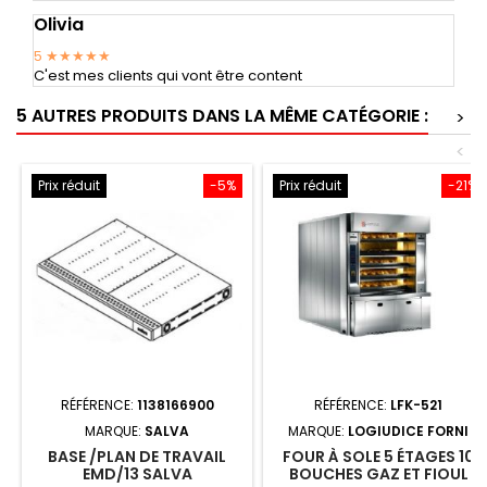
Olivia
5
★★★★★
C'est mes clients qui vont être content
5 AUTRES PRODUITS DANS LA MÊME CATÉGORIE :
>
<
Prix réduit
-5%
Prix réduit
-21%
RÉFÉRENCE:
1138166900
RÉFÉRENCE:
LFK-521
MARQUE:
SALVA
MARQUE:
LOGIUDICE FORNI
BASE /PLAN DE TRAVAIL
FOUR À SOLE 5 ÉTAGES 10
EMD/13 SALVA
BOUCHES GAZ ET FIOUL