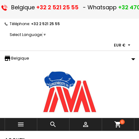
Belgique
+32 2 521 25 55
- Whatsapp
+32 470
Téléphone:
+32 2 521 25 55
Select Language
▼

EUR €
storefront
Belgique
0



shopping_cart