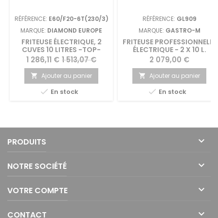
RÉFÉRENCE:
E60/F20-6T(230/3)
RÉFÉRENCE:
GL909
MARQUE:
DIAMOND EUROPE
MARQUE:
GASTRO-M
FRITEUSE ÉLECTRIQUE, 2
FRITEUSE PROFESSIONNELLE
CUVES 10 LITRES -TOP-
ÉLECTRIQUE - 2 X 10 L.
Prix
Prix
Prix
1 286,11 €
1 513,07 €
2 079,00 €
de
Ajouter au panier
Ajouter au panier


base


En stock
En stock

PRODUITS

NOTRE SOCIÉTÉ

VOTRE COMPTE

CONTACT