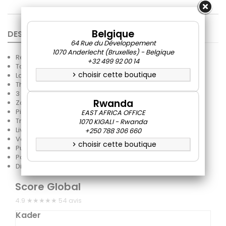
Belgique
DESCRIPTION
DÉTAILS DU PRODUIT
64 Rue du Développement
1070 Anderlecht (Bruxelles) - Belgique
Régulation thermostatique (120 à 200 C°)
+32 499 92 00 14
Tout inox
choisir cette boutique
Lampe témoin de chauffe
chevron_right
Thermostat de sécurité
3 résistances par cuve
Rwanda
Zone froide
Pieds réglables
EAST AFRICA OFFICE
Tri 400 V
1070 KIGALI - Rwanda
Livrées avec 1 panier par cuve (325 x 230 x 140 mm)
+250 788 306 660
Volume (litres) : 1 x 20
choisir cette boutique
chevron_right
Puissance (kW) : 12
Poids (kg) : 53
Dim. (mm) L x P x H : 360 x 700 x 850
Score Global
4.9 ★★★★★
54
avis
Kader