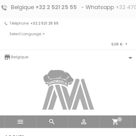
Belgique
+32 2 521 25 55
- Whatsapp
+32 470
Téléphone:
+32 2 521 25 55
Select Language
▼

EUR €
storefront
Belgique
0



shopping_cart